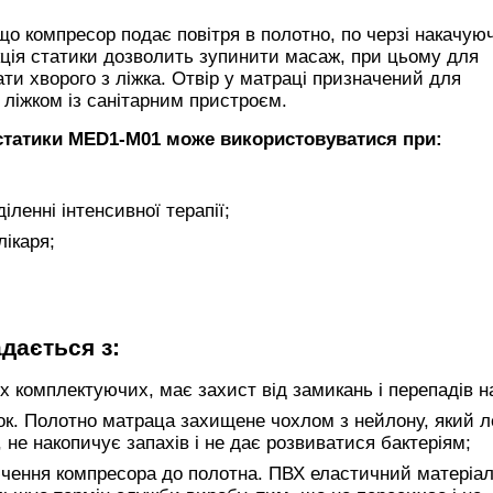
о компресор подає повітря в полотно, по черзі накачуюч
кція статики дозволить зупинити масаж, при цьому для
ати хворого з ліжка. Отвір у матраці призначений для
 ліжком із санітарним пристроєм.
статики MED1-M01
може використовуватися при:
іленні інтенсивної терапії;
лікаря;
дається з:
х комплектуючих, має захист від замикань і перепадів н
бок. Полотно матраца захищене чохлом з нейлону, який л
 не накопичує запахів і не дає розвиватися бактеріям;
ючення компресора до полотна. ПВХ еластичний матеріал