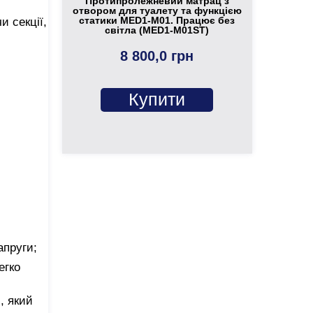
Протипролежневий матрац з
отвором для туалету та функцією
статики MED1-M01. Працює без
и секції,
світла (MED1-M01ST)
8 800,0 грн
Купити
апруги;
егко
, який