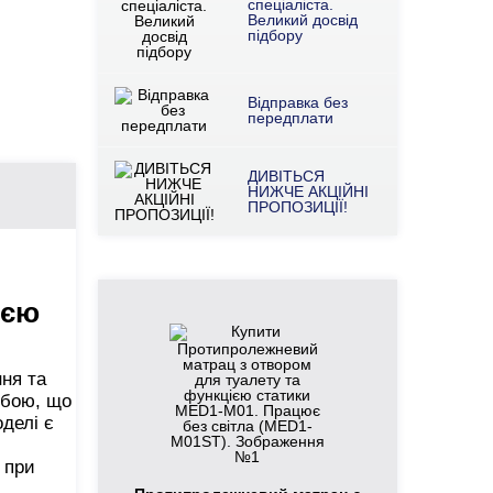
спеціаліста.
Великий досвід
підбору
Відправка без
передплати
ДИВІТЬСЯ
НИЖЧЕ АКЦІЙНІ
ПРОПОЗИЦІЇ!
ією
ня та
обою, що
делі є
 при