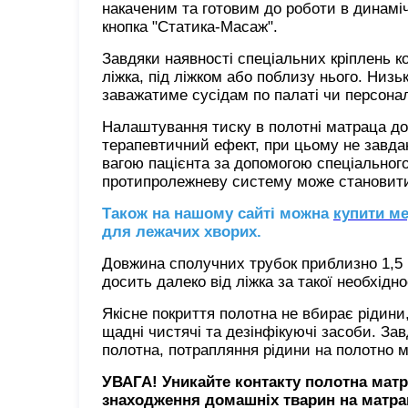
накаченим та готовим до роботи в динамі
кнопка "Статика-Масаж".
Завдяки наявності спеціальних кріплень 
ліжка, під ліжком або поблизу нього. Низ
заважатиме сусідам по палаті чи персонал
Налаштування тиску в полотні матраца до
терапевтичний ефект, при цьому не завд
вагою пацієнта за допомогою спеціальног
протипролежневу систему може становити 
Також на нашому сайті можна
купити м
для лежачих хворих.
Довжина сполучних трубок приблизно 1,5
досить далеко від ліжка за такої необхідно
Якісне покриття полотна не вбирає рідин
щадні чистячі та дезінфікуючі засоби. Зав
полотна, потрапляння рідини на полотно м
УВАГА! Уникайте контакту полотна мат
знаходження домашніх тварин на матрац