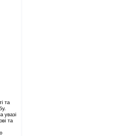
і та
бу.
а увазі
ові та
ю