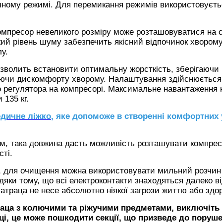
чному режимі. Для перемикання режимів використовуєть
компресор невеликого розміру може розташовуватися на 
ький рівень шуму забезпечить якісний відпочинок хворому
у.
зволить встановити оптимальну жорсткість, зберігаючи
аючи дискомфорту хворому. Налаштування здійснюється 
о регулятора на компресорі. Максимальне навантаження 
135 кг.
едичне ліжко
, яке допоможе в створенні комфортних
 м, така довжина дасть можливість розташувати компре
сті.
и, для очищення можна використовувати мильний розчин
дяки тому, що всі електроконтакти знаходяться далеко в
атраца не несе абсолютно ніякої загрози життю або здо
раца з колючими та ріжучими предметами, виключіть
і, це може пошкодити секції, що призведе до
поруш