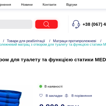
ернення
Новини
Контакти
Відгуки
+38 (067) 
/
Товари для реабілітації
/
Матраци протипролежневі
/
олежневий матрац з отвором для туалету та функцією статики 
ом для туалету та функцією статики MED
В наявності
В закладки
В порівняння