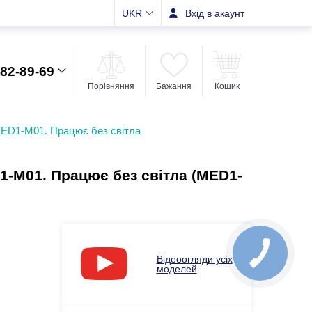
UKR
Вхід в акаунт
482-89-69
Порівняння
Бажання
Кошик
MED1-M01. Працює без світла
1-M01. Працює без світла (MED1-
Відеоогляди усіх
моделей