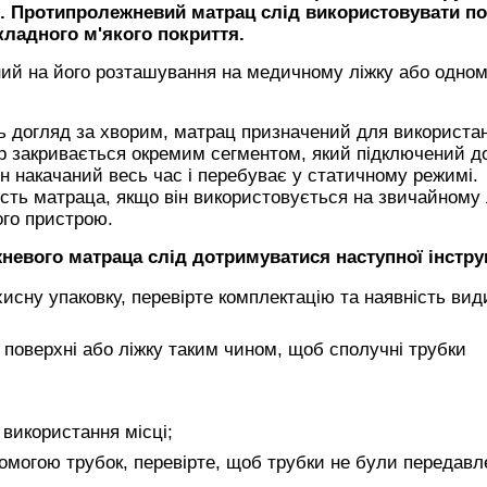
. Протипролежневий матрац слід використовувати п
кладного м'якого покриття.
ний на його розташування на медичному ліжку або одно
ь догляд за хворим, матрац призначений для використан
ір закривається окремим сегментом, який підключений д
н накачаний весь час і перебуває у статичному режимі.
ість матраца, якщо він використовується на звичайному 
ого пристрою.
евого матраца слід дотримуватися наступної інструк
захисну упаковку, перевірте комплектацію та наявність ви
й поверхні або ліжку таким чином, щоб сполучні трубки
 використання місці;
помогою трубок, перевірте, щоб трубки не були передавл