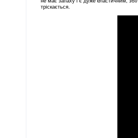
не має запаху і є дуже еластичним, збі
тріскається.