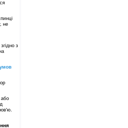
ся
спинці
, не
згідно з
на
 умов
сор
 або
ід
ров'ю.
ення