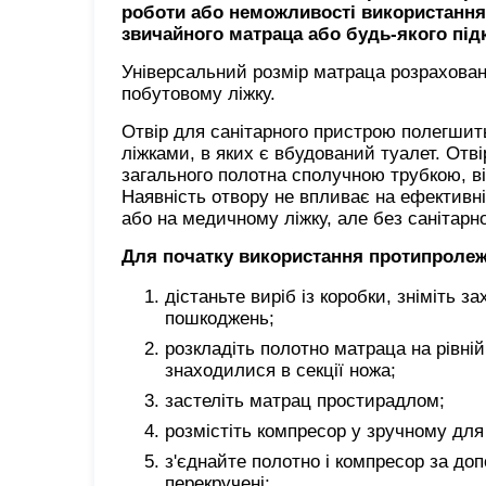
роботи або неможливості використання
звичайного матраца або будь-якого під
Універсальний розмір матраца розрахова
побутовому ліжку.
Отвір для санітарного пристрою полегшит
ліжками, в яких є вбудований туалет. Отв
загального полотна сполучною трубкою, ві
Наявність отвору не впливає на ефективн
або на медичному ліжку, але без санітарн
Для початку використання протипролежн
дістаньте виріб із коробки, зніміть 
пошкоджень;
розкладіть полотно матраца на рівні
знаходилися в секції ножа;
застеліть матрац простирадлом;
розмістіть компресор у зручному для
з'єднайте полотно і компресор за до
перекручені;