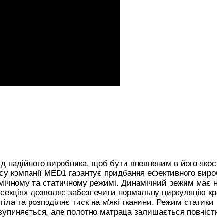
ід надійного виробника, щоб бути впевненим в його якост
асу компанії MED1 гарантує придбання ефективного виро
ічному та статичному режимі. Динамічний режим має н
 секціях дозволяє забезпечити нормальну циркуляцію кр
тіла та розподіляє тиск на м'які тканини. Режим статики
зупиняється, але полотно матраца залишається повніст