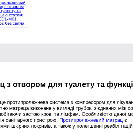
 з отвором для туалету та функц
це протипролежнева система з компресором для лікуван
тно матраца виконане у вигляді трубок, з'єднаних між с
побігаючи застою крові та лімфам. Особливістю даної мо
для санітарного пристрою.
Протипролежневий матрац
є
ми шкірних покривів, а також у полегшенні реабілітацій