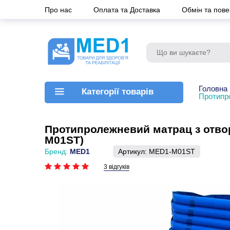
Про нас
Оплата та Доставка
Обмін та пов
Головна
Категорії товарів
Протипр
Протипролежневий матрац з отвор
M01ST)
Бренд:
MED1
Артикул:
MED1-M01ST
3 відгуків