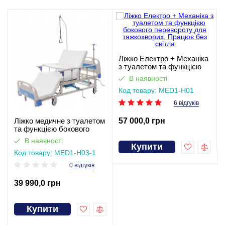
Ліжко Електро + Механіка
з туалетом та функцією
бокового перевороту для
В наявності
тяжкохворих. Працює без
Код товару: MED1-H01
світла
6 відгуків
57 000,0 грн
Ліжко медичне з туалетом
та функцією бокового
перевороту для
В наявності
тяжкохворих (відеоогляд)
Купити
Код товару: MED1-H03-1
0 відгуків
39 990,0 грн
Купити