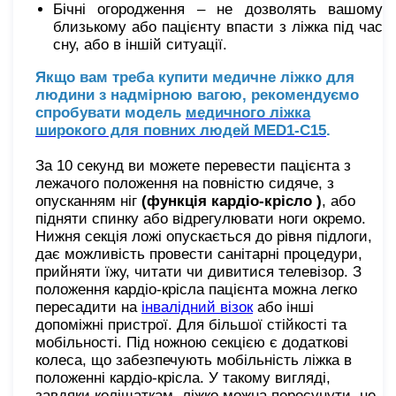
Бічні
огородження – не дозволять вашому
близькому або пацієнту впасти з ліжка під час
сну, або в іншій ситуації.
Якщо вам треба купити медичне ліжко для
людини з надмірною вагою, рекомендуємо
спробувати модель
медичного ліжка
широкого для повних людей MED1-C15
.
За 10 секунд ви можете перевести пацієнта з
лежачого положення на повністю сидяче, з
опусканням ніг
(
функція кардіо-крісло
)
, або
підняти спинку або відрегулювати ноги окремо.
Нижня секція ложі опускається до рівня підлоги,
дає можливість провести санітарні процедури,
прийняти їжу, читати чи дивитися телевізор. З
положення кардіо-крісла пацієнта можна легко
пересадити на
інвалідний візок
або інші
допоміжні пристрої. Для більшої стійкості та
мобільності. Під ножною секцією є додаткові
колеса, що забезпечують мобільність ліжка в
положенні кардіо-крісла. У такому вигляді,
завдяки коліщаткам, ліжко можна пересунути, не