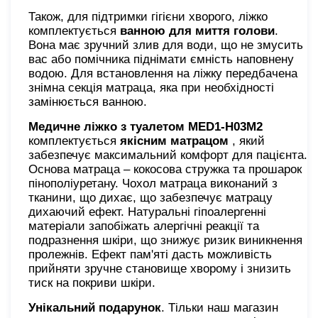
Також, для підтримки гігієни хворого, ліжко
комплектується
ванною для миття голови
.
Вона має зручний злив для води, що не змусить
вас або помічника піднімати ємність наповнену
водою. Для встановлення на ліжку передбачена
знімна секція матраца, яка при необхідності
замінюється ванною.
Медичне ліжко з туалетом
MED1-H03M2
комплектується
якісним матрацом
, який
забезпечує максимальний комфорт для пацієнта.
Основа матраца – кокосова стружка та прошарок
пінополіуретану. Чохол матраца виконаний з
тканини, що дихає, що забезпечує матрацу
дихаючий ефект. Натуральні гіпоалергенні
матеріали запобіжать алергічні реакції та
подразнення шкіри, що знижує ризик виникнення
пролежнів. Ефект пам'яті дасть можливість
прийняти зручне становище хворому і знизить
тиск на покриви шкіри.
Унікальний подарунок
. Тільки наш магазин