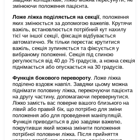
змінюючи положення пацієнта.
Ложе ліжка поділяється на секції
, положення
яких змінюється за допомогою важелів. Крутячи
важіль, встановлюється потрібний кут нахилу
тієї чи іншої секції, фіксація відбувається
автоматично. Як тільки перестає крутитися
важіль, секція зупиняється та фіксується у
вибраному положенні. Секція під спиною
регулюється від 40 до 75 градусів, а ножна секція
піднімається або опускається на 30 градусів.
Функція бокового перевороту
. Ложе ліжка
поділено вздовж навпіл. Завдяки цьому можна
піднімати половину ліжка, перекочуючи пацієнта
на другу частину, допомагаючи перевернутися.
Ліжко замість вас поверне вашого близького на
лівий або правий бік, що потрібно для зміни
положення або для проведення маніпуляцій.
Функція приводиться в дію завдяки важелю,
покрутивши який можна змінити положення
потрібної половини ліжка. Після прийняття