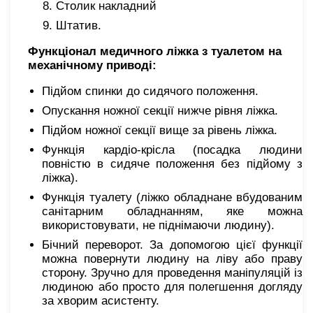
Столик накладний
Штатив.
Функціонал медичного ліжка з туалетом на
механічному приводі:
Підйом спинки до сидячого положення.
Опускання ножної секції нижче рівня ліжка.
Підйом ножної секції вище за рівень ліжка.
Функція кардіо-крісла (посадка людини
повністю в сидяче положення без підйому з
ліжка).
Функція туалету (ліжко обладнане вбудованим
санітарним обладнанням, яке можна
використовувати, не піднімаючи людину).
Бічний переворот. За допомогою цієї функції
можна повернути людину на ліву або праву
сторону. Зручно для проведення маніпуляцій із
людиною або просто для полегшення догляду
за хворим асистенту.