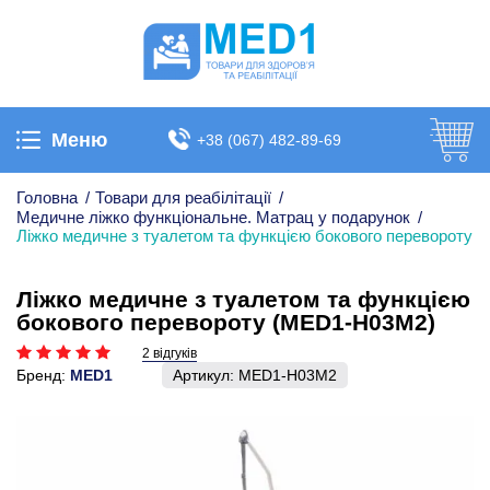
Меню
+38 (067) 482-89-69
Головна
/
Товари для реабілітації
/
Медичне ліжко функціональне. Матрац у подарунок
/
Ліжко медичне з туалетом та функцією бокового перевороту
Ліжко медичне з туалетом та функцією
бокового перевороту (MED1-H03M2)
2 відгуків
Бренд:
MED1
Артикул:
MED1-H03M2