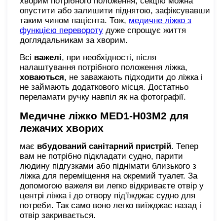
хворим потрібного положення, секцію можна
опустити або залишити піднятою, зафіксувавши
таким чином пацієнта. Тож,
медичне ліжко з
функцією перевороту
дуже спрощує життя
доглядальникам за хворим.
Всі
важелі
, при необхідності, після
налаштування потрібного положення ліжка,
ховаються
, не заважають підходити до ліжка і
не займають додаткового місця. Достатньо
переламати ручку навпіл як на фотографії.
Медичне ліжко
MED1-H03M2 для
лежачих хворих
має
вбудований санітарний пристрій
. Тепер
вам не потрібно підкладати судно, парити
людину підгузками або піднімати близького з
ліжка для переміщення на окремий туалет. За
допомогою важеля ви легко відкриваєте отвір у
центрі ліжка і до отвору під'їжджає судно для
потреби. Так само воно легко виїжджає назад і
отвір закривається.