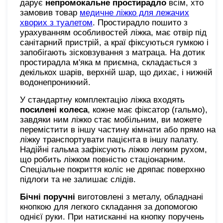
дарує
непромокальне простирадло
всім, хто
замовив товар
медичне ліжко для лежачих
хворих з туалетом
. Простирадло пошито з
урахуванням особливостей ліжка, має отвір під
санітарний пристрій, а краї фіксуються гумкою і
запобігають зісковзування з матраца. На дотик
простирадла м'яка м приємна, складається з
декількох шарів, верхній шар, що дихає, і нижній
водонепроникний.
У стандартну комплектацію ліжка входять
посилені колеса
, кожне має фіксатор (гальмо),
завдяки ним ліжко стає мобільним, ви можете
перемістити в іншу частину кімнати або прямо на
ліжку транспортувати пацієнта в іншу палату.
Надійні гальма зафіксують ліжко легким рухом,
що робить ліжком повністю стаціонарним.
Спеціальне покриття коліс не дряпає поверхню
підлоги та не залишає слідів.
Бічні поручні
виготовлені з металу, обладнані
кнопкою для легкого складання за допомогою
однієї руки. При натисканні на кнопку поручень