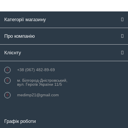
Категорії магазину
Про компанію
Клієнту
+38 (067) 482-89-69
м. Білгород-Дністровський,
вул. Героїв України 11/5
medimp21@gmail.com
Графік роботи