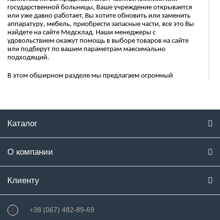
государственной больницы, Ваше учреждение открывается
или уже давно работает, Вы хотите обновить или заменить
аппаратуру, мебель, приобрести запасные части, все это Вы
найдете на сайте Медсклад. Наши менеджеры с
удовольствием окажут помощь в выборе товаров на сайте
или подберут по вашим параметрам максимально
подходящий.
В этом обширном разделе мы предлагаем огромный
ассориметн для медучереждений. Вы сможете обеспечить
практически все потребности Вашей клиники, начиная от
осветительных элементов и заканчивая деструкторами для
игл.
Каталог
Большое разнообразие медицинской мебели ждет Вас :
Медицинские столы;
О компании
Медицинские шкафы;
Кушетки;
Клиенту
Банкетки;
Ширмы;
+38 (067) 482-89-69
Тумбы и т.д.