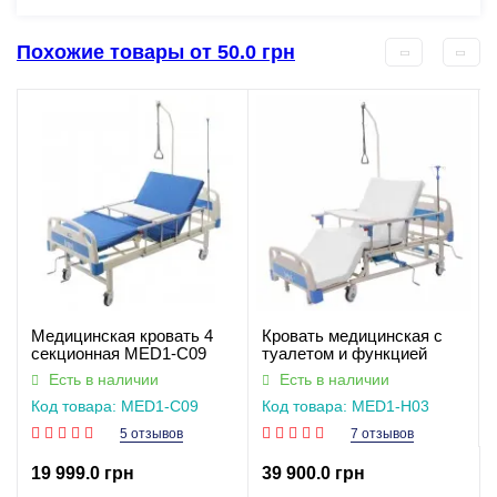
Похожие товары от 50.0 грн
Медицинская кровать 4
Кровать медицинская с
секционная MED1-C09
туалетом и функцией
для больницы, клиники,
бокового переворота для
Есть в наличии
Есть в наличии
дома. Функциональная
тяжелобольных
Код товара: MED1-C09
Код товара: MED1-H03
кровать для инвалидов
(видеообзор)
(видеообзор)
5 отзывов
7 отзывов
19 999.0 грн
39 900.0 грн