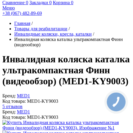
Сравнение
0
Закладки
0
Корзина
0
Меню
+38 (067) 482-89-69
Главная
/
Товары для реабилитации
/
Инвалидные коляски, кресла, каталки
/
Инвалидная коляска каталка ультракомпактная Финн
(видеообзор)
Инвалидная коляска каталка
ультракомпактная Финн
(видеообзор) (MED1-KY9003)
Бренд:
MED1
Код товара:
MED1-KY9003
5 отзывов
Бренд:
MED1
Код товара:
MED1-KY9003