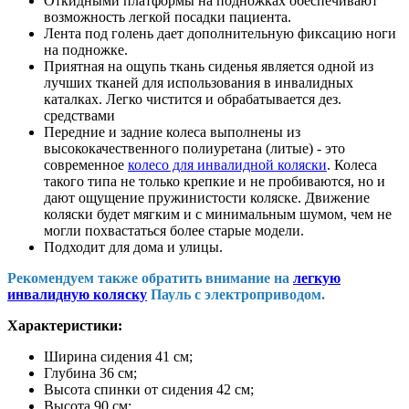
Откидными платформы на подножках обеспечивают
возможность легкой посадки пациента.
Лента под голень дает дополнительную фиксацию ноги
на подножке.
Приятная на ощупь ткань сиденья является одной из
лучших тканей для использования в инвалидных
каталках. Легко чистится и обрабатывается дез.
средствами
Передние и задние колеса выполнены из
высококачественного полиуретана (литые) - это
современное
колесо для инвалидной коляски
. Колеса
такого типа не только крепкие и не пробиваются, но и
дают ощущение пружинистости коляске. Движение
коляски будет мягким и с минимальным шумом, чем не
могли похвастаться более старые модели.
Подходит для дома и улицы.
Рекомендуем также обратить внимание на
легкую
инвалидную коляску
Пауль с электроприводом.
Характеристики:
Ширина сидения 41 см;
Глубина 36 см;
Высота спинки от сидения 42 см;
Высота 90 см;