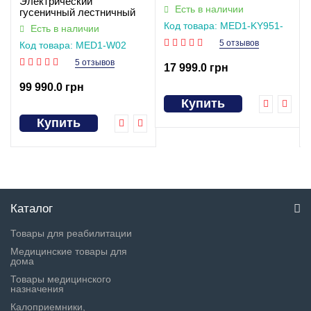
Электрический
Есть в наличии
гусеничный лестничный
подъемник со встроенным
Код товара: MED1-KY951-
Есть в наличии
креслом с функцией
56
5 отзывов
Код товара: MED1-W02
электроколяски
5 отзывов
17 999.0 грн
99 990.0 грн
Купить
Купить
Каталог
Товары для реабилитации
Медицинские товары для
дома
Товары медицинского
назначения
Калоприемники,