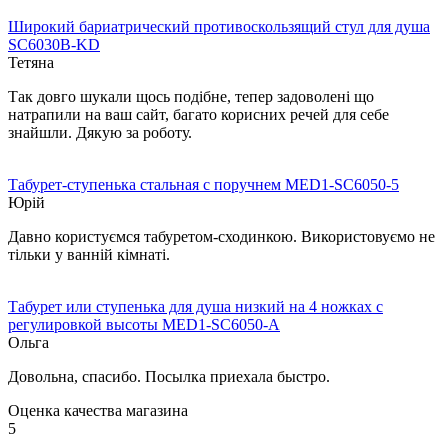
Широкий бариатрический противоскользящий стул для душа
SC6030B-KD
Тетяна
Так довго шукали щось подібне, тепер задоволені що
натрапили на ваш сайт, багато корисних речей для себе
знайшли. Дякую за роботу.
Табурет-ступенька стальная с поручнем MED1-SC6050-5
Юрій
Давно користуємся табуретом-сходинкою. Використовуємо не
тільки у ванній кімнаті.
Табурет или ступенька для душа низкий на 4 ножках c
регулировкой высоты MED1-SC6050-A
Ольга
Довольна, спасибо. Посылка приехала быстро.
Оценка качества магазина
5