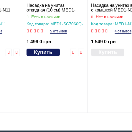
Насадка на унитаз
Насадка на унитаз 
1-N11
откидная (10 см) MED1-
с крышкой MED1-N
SC7060Q-S-4
Есть в наличии
Нет в наличии
N11
Код товара: MED1-SC7060Q-
Код товара: MED1-N
S-4
ов
5 отзывов
4 отзывов
1 499.0 грн
1 549.0 грн
Купить
Купить