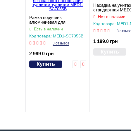
Насадка на унитаз
стандартная MED
Нет в наличии
Рамка поручень
алюминиевая для
Код товара: MED1-
безопасного пользования
Есть в наличии
3 отзыв
туалетом туалетом MED1-
Код товара: MED1-SC7055B
SC7055B
1 199.0 грн
3 отзывов
Купить
2 999.0 грн
Купить