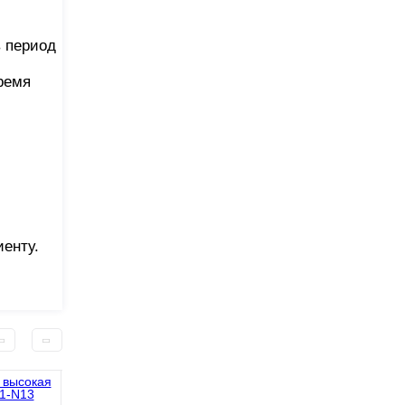
 период
ремя
енту.