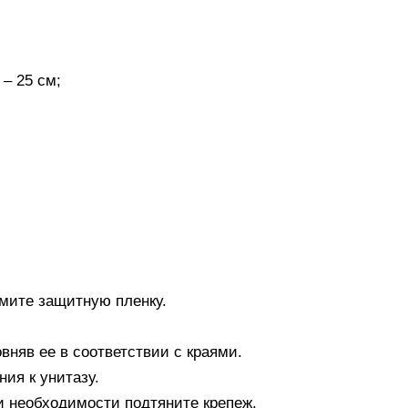
– 25 см;
имите защитную пленку.
вняв ее в соответствии с краями.
ния к унитазу.
и необходимости подтяните крепеж.