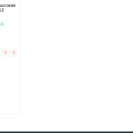
высокая
Насадка на унитаз
13
стандартная с крышкой
MED1-SC7060D-4
Есть в наличии
13
Код товара: MED1-SC7060D-
4
3 отзывов
1 399.0 грн
Купить