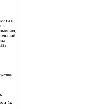
ности и
я в
люминию,
ебольшой
ива
рать
тысячи
ю.
ами 24