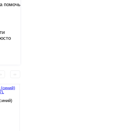
ва помочь
ти
росто
синий)
Костыль подлокотный с
локтевым охватом MED1-
KY9331L
Есть в наличии
Код товара: MED1-KY9331L
2 отзывов