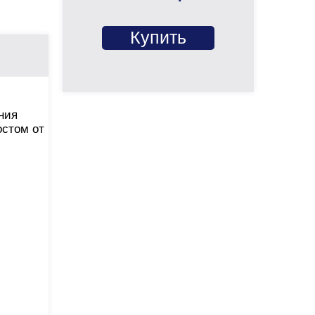
Купить
ния
остом от