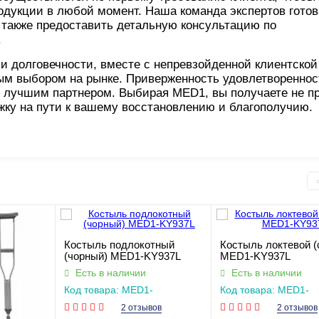
одукции в любой момент. Наша команда экспертов гото
а также предоставить детальную консультацию по
.
и долговечности, вместе с непревзойденной клиентской
ым выбором на рынке. Приверженность удовлетвореннос
 лучшим партнером. Выбирая MED1, вы получаете не п
жку на пути к вашему восстановлению и благополучию.
Костыль подлокотный
Костыль локтевой (
(чорный) MED1-KY937L
MED1-KY937L
Есть в наличии
Есть в наличии
Код товара: MED1-
Код товара: MED1-
KY937L(чорна)
KY937L(синя)
2 отзывов
2 отзывов