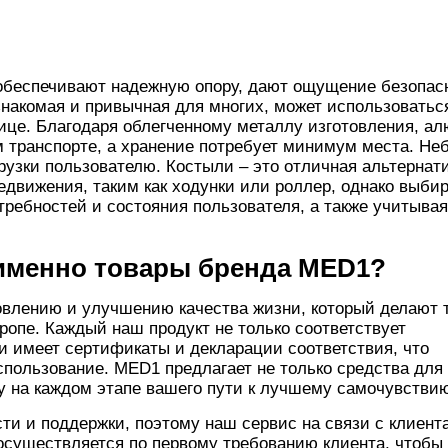
обеспечивают надежную опору, дают ощущение безопас
знакомая и привычная для многих, может использоватьс
ице. Благодаря облегченному металлу изготовления, а
 транспорте, а хранение потребует минимум места. Н
рузки пользователю. Костыли – это отличная альтернат
движения, таким как ходунки или роллер, однако выби
ребностей и состояния пользователя, а также учитывая
именно товары бренда
MED1?
овлению и улучшению качества жизни, который делают 
ропе. Каждый наш продукт не только соответствует
и имеет сертификаты и декларации соответствия, что
спользование. MED1 предлагает не только средства для
у на каждом этапе вашего пути к лучшему самочувстви
и и поддержки, поэтому наш сервис на связи с клиент
 осуществляется по первому требованию клиента, чтобы