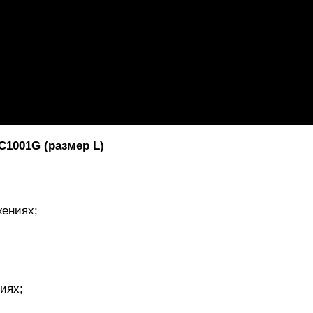
C1001G (размер L)
жениях;
иях;