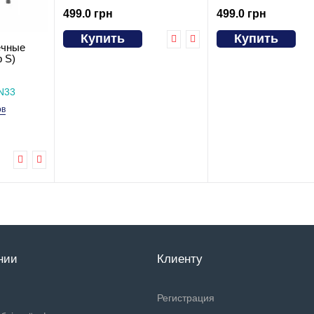
499.0 грн
499.0 грн
Купить
Купить
ечные
 S)
N33
ов
нии
Клиенту
Регистрация