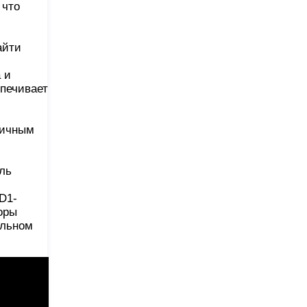
 что
айти
 и
спечивает
личным
ыль
D1-
оры
ельном