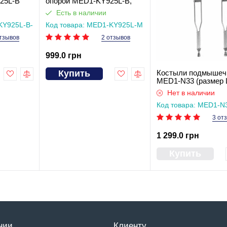
25L-B
опорой MED1-KY925L-B,
размер M
Есть в наличии
KY925L-B-
Код товара: MED1-KY925L-M
тзывов
2 отзывов
999.0 грн
Купить
Костыли подмышеч
MED1-N33 (размер 
Нет в наличии
Код товара: MED1-N
(розмір L)
3 от
1 299.0 грн
Купить
нии
Клиенту