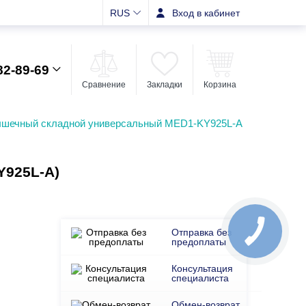
RUS
Вход в кабинет
82-89-69
Сравнение
Закладки
Корзина
шечный складной универсальный MED1-KY925L-А
925L-A)
Отправка без
предоплаты
Консультация
специалиста
Обмен-возврат