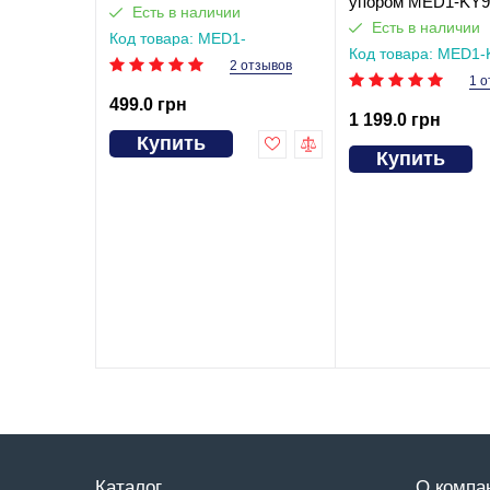
упором MED1-KY9
Есть в наличии
размер L
Есть в наличии
Код товара: MED1-
KY937L(чорна)
Код товара: MED1-
2 отзывов
L
1 о
499.0 грн
1 199.0 грн
Купить
Купить
Каталог
О компа