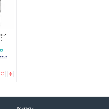
Есть в наличии
Код товара: MED1-KY910L
5 отзывов
399.0 грн
Купить
ные
L)
33
зывов
Контакты