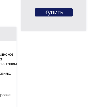
Купить
цинское
кт
-за травм
овиях,
ровке.