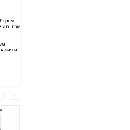
ыбором
ечить вам
и
ем.
лания и
Трость алюминиевая
коричневая MED1-KY910L