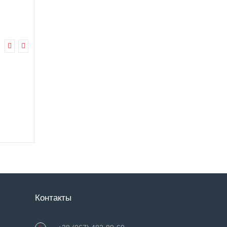
Насадка на унитаз высокая
с крышкой MED1-N13
(MED1-N13)
Нет в наличии
Код товара: MED1- N13
0 отзывов
1 549.0 грн
Купить
Контакты