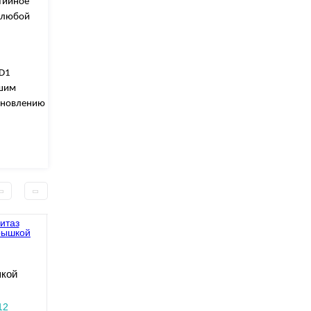
нтийное
в любой
ED1
чшим
тановлению
шкой
12