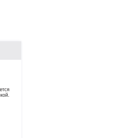
ется
кой.