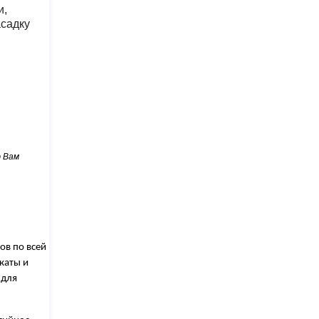
и,
садку
ю Вам
ов по всей
каты и
 для