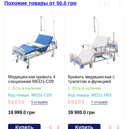
Похожие товары от 50.0 грн
Медицинская кровать 4
Кровать медицинская с
секционная MED1-C09
туалетом и функцией
для больницы, клиники,
бокового переворота для
Есть в наличии
Есть в наличии
дома. Функциональная
тяжелобольных
Код товара: MED1-C09
Код товара: MED1-H03
кровать для инвалидов
(видеообзор)
(видеообзор)
5 отзывов
7 отзывов
19 999.0 грн
39 900.0 грн
Купить
Купить