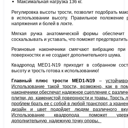
Максимальная нагрузка 136 кг.
Регулировка высоты трости, позволит подобрать ма
в использовании высоту. Правильное положение 
напряжения и болей в локте.
Мягкая ручка анатомической формы обеспечит 
соскальзывать и уставать, что поможет предотвратит
Резиновые наконечники смягчают вибрацию при 
поверхностях и не создают дополнительного шума.
Квадропод MED1-N19 приходит в собранном сост
высоту и трость готова к использованию!
Главный плюс трости MED1-N19
–
устойчив
Использование такой трости, возможно, как в по
наконечники обеспечат надежное сцепление с различ
плитки, до каменистой поверхности и травы. Трость л
проблем брать ее с собой в любой транспорт, а хран
дизайн и цвет подойдет людям различного вкус
Использование квадропода поможет уде
дополнительную надежную точку опоры.