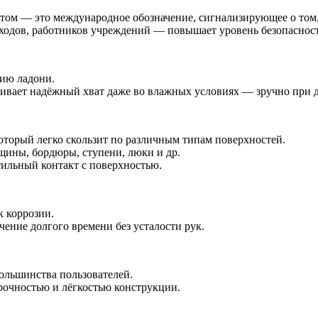
том — это международное обозначение, сигнализирующее о том,
одов, работников учреждений — повышает уровень безопасности
мию ладони.
чивает надёжный хват даже во влажных условиях — зручно при 
оторый легко скользит по различным типам поверхностей.
щины, бордюры, ступени, люки и др.
тильный контакт с поверхностью.
к коррозии.
ечение долгого времени без усталости рук.
ольшинства пользователей.
очностью и лёгкостью конструкции.