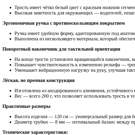
Трость имеет чётко белый цвет с красным нижним сегмен
Высокая заметность для окружающих — водителей, пешех
Эргономичная ручка с противоскользящим покрытием
Ручка имеет удобную форму, адаптированную под анато
Выполнена из нескользящего материала, который обеспе
Поворотный наконечник для тактильной ориентации
На конце трости установлен вращающийся наконечник, к
Повышает чувствительность к изменению рельефа — тре
Уменьшает вибрационную нагрузку на руку, улучшая так
Лёгкая, но прочная конструкция
Изготовлена из анодированного алюминия, устойчивого 
Вес — всего 200 г, что позволяет использовать трость в т
Практичные размеры
Высота изделия — 120 см — универсальный размер для б
Диаметр трубки — 8 мм — оптимальный баланс между пр
Технические характеристики: