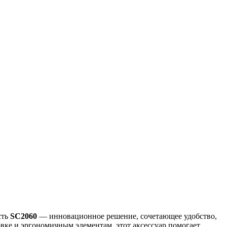
сть
SC2060
— инновационное решение, сочетающее удобство,
вке и эргономичным элементам, этот аксессуар помогает