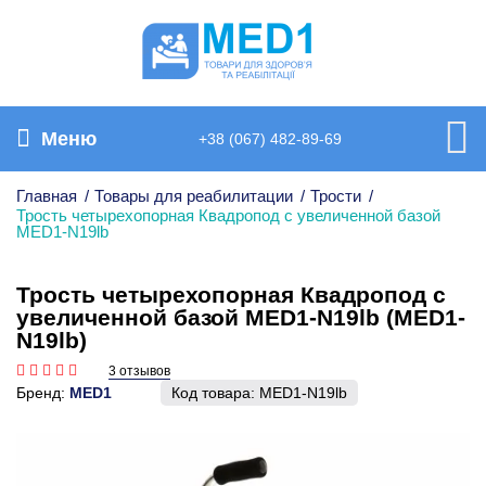
Меню
+38 (067) 482-89-69
Главная
/
Товары для реабилитации
/
Трости
/
Трость четырехопорная Квадропод с увеличенной базой
MED1-N19lb
Трость четырехопорная Квадропод с
увеличенной базой MED1-N19lb (MED1-
N19lb)
3 отзывов
Бренд:
MED1
Код товара:
MED1-N19lb